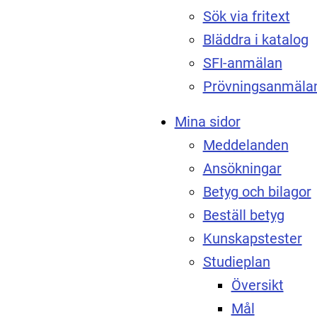
Sök via fritext
Bläddra i katalog
SFI-anmälan
Prövningsanmäla
Mina sidor
Meddelanden
Ansökningar
Betyg och bilagor
Beställ betyg
Kunskapstester
Studieplan
Översikt
Mål