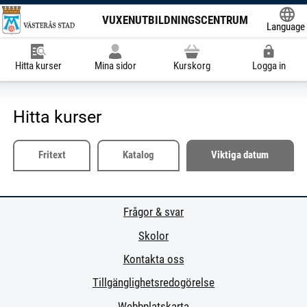
VUXENUTBILDNINGSCENTRUM
Language
Powered
Hitta kurser
Mina sidor
Kurskorg
Logga in
Hitta kurser
Fritext
Katalog
Viktiga datum
Frågor & svar
Skolor
Kontakta oss
Tillgänglighetsredogörelse
Webbplatskarta