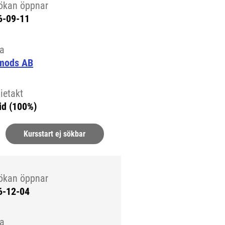
ökan öppnar
6-09-11
la
mods AB
ietakt
id (100%)
Kursstart ej sökbar
ökan öppnar
6-12-04
la