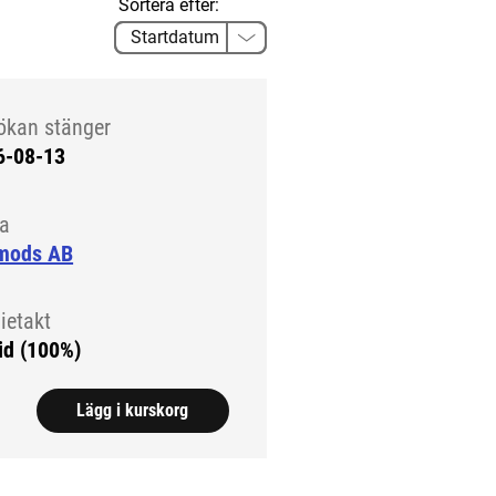
Sortera efter:
ökan stänger
6-08-13
la
mods AB
ietakt
id (100%)
Lägg i kurskorg