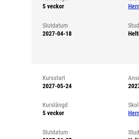
5 veckor
Her
Slutdatum
Stud
2027-04-18
Helt
Kursstart
Ans
2027-05-24
202
Kursstart 6323507
Kurslängd
Sko
5 veckor
Her
Slutdatum
Stud