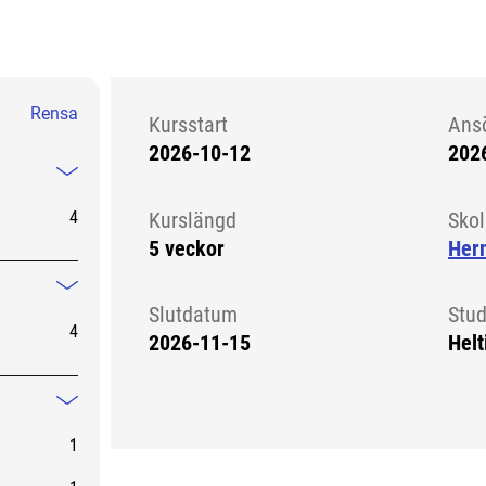
Rensa
Kursstart
Ans
2026-10-12
202
Kursstart 5753456
Mindre information
4
Kurslängd
Sko
5 veckor
Her
Mindre information
Slutdatum
Stud
4
2026-11-15
Helt
Mindre information
1