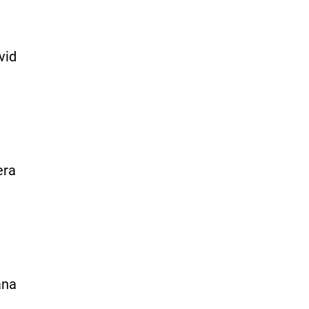
vid
era
ana