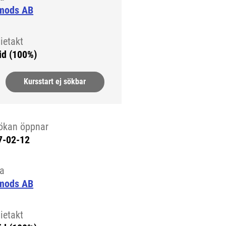
mods AB
ietakt
id (100%)
Kursstart ej sökbar
ökan öppnar
7-02-12
la
mods AB
ietakt