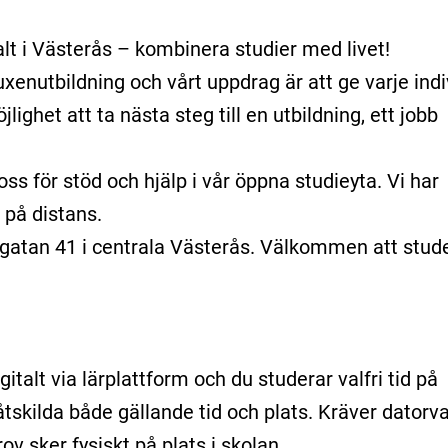
t i Västerås – kombinera studier med livet!
uxenutbildning och vårt uppdrag är att ge varje indi
lighet att ta nästa steg till en utbildning, ett jobb
oss för stöd och hjälp i vår öppna studieyta. Vi har
 på distans.
gatan 41 i centrala Västerås. Välkommen att stud
italt via lärplattform och du studerar valfri tid på
åtskilda både gällande tid och plats. Kräver datorv
prov sker fysiskt på plats i skolan.