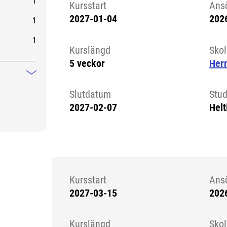
1
Kursstart
Ans
2027-01-04
202
1
Kursstart 6323101
1
Kurslängd
Sko
5 veckor
Her
Mindre information
Slutdatum
Stud
2027-02-07
Helt
Kursstart
Ans
2027-03-15
202
Kursstart 6323304
Kurslängd
Sko