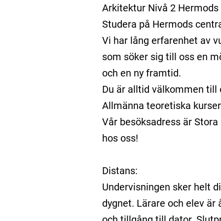
Arkitektur Nivå 2 Hermods
Studera på Hermods central
Vi har lång erfarenhet av v
som söker sig till oss en möj
och en ny framtid.
Du är alltid välkommen till 
Allmänna teoretiska kurser
Vår besöksadress är Stora 
hos oss!
Distans:
Undervisningen sker helt dig
dygnet. Lärare och elev är 
och tillgång till dator. Slut