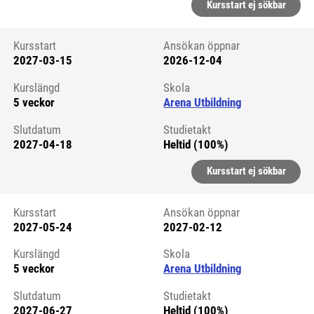
Kursstart ej sökbar
Kursstart
Ansökan öppnar
2027-03-15
2026-12-04
Kursstart 6321722
Kurslängd
Skola
5 veckor
Arena Utbildning
Slutdatum
Studietakt
2027-04-18
Heltid (100%)
Kursstart ej sökbar
Kursstart
Ansökan öppnar
2027-05-24
2027-02-12
Kursstart 6321964
Kurslängd
Skola
5 veckor
Arena Utbildning
Slutdatum
Studietakt
2027-06-27
Heltid (100%)