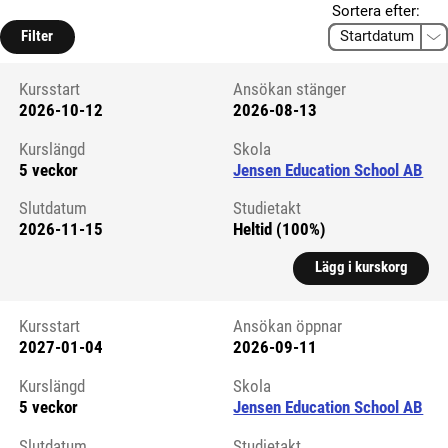
Sortera efter:
Filter
Kursstart
Ansökan stänger
2026-10-12
2026-08-13
Kursstart 5754967
Kurslängd
Skola
5 veckor
Jensen Education School AB
Slutdatum
Studietakt
2026-11-15
Heltid (100%)
Lägg i kurskorg
Kursstart
Ansökan öppnar
2027-01-04
2026-09-11
Kursstart 6323971
Kurslängd
Skola
5 veckor
Jensen Education School AB
Slutdatum
Studietakt