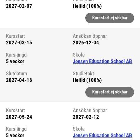
2027-02-07
Heltid (100%)
Kursstart ej sökbar
Kursstart
Ansökan öppnar
2027-03-15
2026-12-04
Kursstart 6324099
Kurslängd
Skola
5 veckor
Jensen Education School AB
Slutdatum
Studietakt
2027-04-16
Heltid (100%)
Kursstart ej sökbar
Kursstart
Ansökan öppnar
2027-05-24
2027-02-12
Kursstart 6324228
Kurslängd
Skola
5 veckor
Jensen Education School AB