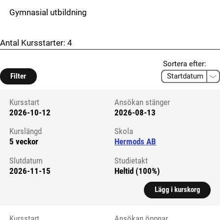
Gymnasial utbildning
Antal Kursstarter:
4
Sortera efter:
Filter
Kursstart
Ansökan stänger
2026-10-12
2026-08-13
Kursstart 5753510
Kurslängd
Skola
5 veckor
Hermods AB
Slutdatum
Studietakt
2026-11-15
Heltid (100%)
Lägg i kurskorg
Kursstart
Ansökan öppnar