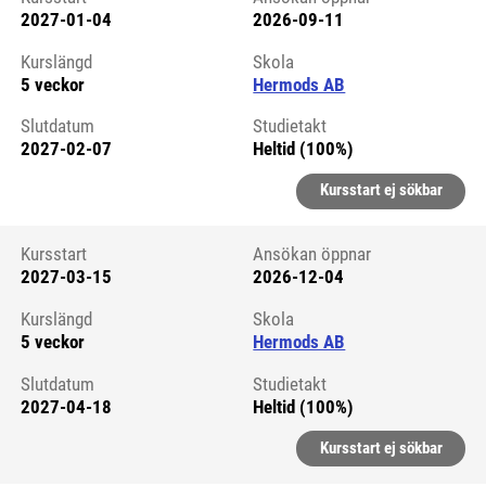
2027-01-04
2026-09-11
Kursstart 6322929
Kurslängd
Skola
5 veckor
Hermods AB
Slutdatum
Studietakt
2027-02-07
Heltid (100%)
Kursstart ej sökbar
Kursstart
Ansökan öppnar
2027-03-15
2026-12-04
Kursstart 6323132
Kurslängd
Skola
5 veckor
Hermods AB
Slutdatum
Studietakt
2027-04-18
Heltid (100%)
Kursstart ej sökbar