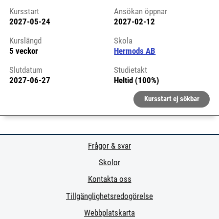
Kursstart
Ansökan öppnar
2027-05-24
2027-02-12
Kursstart 6323335
Kurslängd
Skola
5 veckor
Hermods AB
Slutdatum
Studietakt
2027-06-27
Heltid (100%)
Kursstart ej sökbar
Frågor & svar
Skolor
Kontakta oss
Tillgänglighetsredogörelse
Webbplatskarta